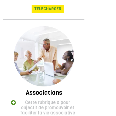
TELECHARGER
Associations
Cette rubrique a pour
objectif de promouvoir et
faciliter la vie associative