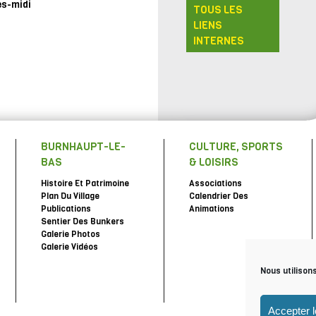
ès-midi
TOUS LES
LIENS
INTERNES
BURNHAUPT-LE-
CULTURE, SPORTS
BAS
& LOISIRS
Histoire Et Patrimoine
Associations
Plan Du Village
Calendrier Des
Publications
Animations
Sentier Des Bunkers
Galerie Photos
Galerie Vidéos
Nous utilison
Accepter 