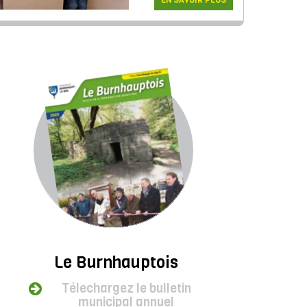
EN SAVOIR PLUS
Le Burnhauptois
Télechargez le bulletin
municipal annuel