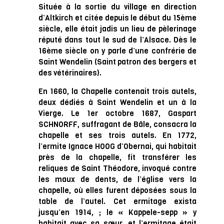
Située à la sortie du village en direction
d’Altkirch et citée depuis le début du 15ème
siècle, elle était jadis un lieu de pèlerinage
réputé dans tout le sud de l’Alsace. Dès le
16ème siècle on y parle d’une confrérie de
Saint Wendelin (Saint patron des bergers et
des vétérinaires).
En 1660, la Chapelle contenait trois autels,
deux dédiés à Saint Wendelin et un à la
Vierge. Le 1er octobre 1687, Gaspart
SCHNORFF, suffragant de Bâle, consacra la
chapelle et ses trois autels. En 1772,
l’ermite Ignace HOOG d’Obernai, qui habitait
près de la chapelle, fit transférer les
reliques de Saint Théodore, invoqué contre
les maux de dents, de l’église vers la
chapelle, où elles furent déposées sous la
table de l’autel. Cet ermitage exista
jusqu’en 1914, ; le « Kappele-sepp » y
habitait avec sa sœur, et l’ermitage était