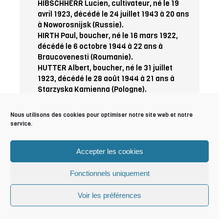
HIBSCHHERR Lucien, cultivateur, né le 19
avril 1923, décédé le 24 juillet 1943 à 20 ans
à Noworosnijsk (Russie).
HIRTH Paul, boucher, né le 16 mars 1922,
décédé le 6 octobre 1944 à 22 ans à
Braucovenesti (Roumanie).
HUTTER Albert, boucher, né le 31 juillet
1923, décédé le 28 août 1944 à 21 ans à
Starzyska Kamienna (Pologne).
KUENEMANN Edmond, militaire de carrière,
né le 9 mai 1908, décédé sur le territoire
Nous utilisons des cookies pour optimiser notre site web et notre
Français.
service.
LANDWERLIN G. Ant. Auguste, étudiant, né le
2 janvier 1922, décédé le 27 mars 1944 à 22
Accepter les cookies
ans à Joevi (Estonie).
LIROT Albert, ouvrier agricole, né le 9
Fonctionnels uniquement
décembre 1914, décédé le 24 février 1945 à
31 ans à Neuhaüser (Allemagne).
Voir les préférences
MAURER Armand René, mineur, né le 28 avril
1922, décédé le 7 septembre 1943 à 21 ans à
Nawlja (Russie).