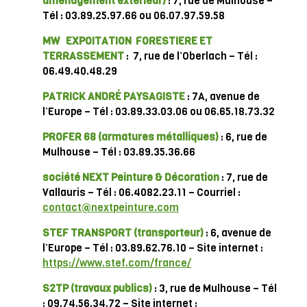
aménagement extérieur)
: 7, rue de Mulhouse –
Tél : 03.89.25.97.66 ou 06.07.97.59.58
MW EXPOITATION FORESTIERE ET
TERRASSEMENT
: 7, rue de l’Oberlach – Tél :
06.49.40.48.29
PATRICK ANDRÉ PAYSAGISTE
: 7A, avenue de
l’Europe – Tél : 03.89.33.03.06 ou 06.65.18.73.32
PROFER 68
(armatures métalliques)
: 6, rue de
Mulhouse – Tél : 03.89.35.36.66
société NEXT Peinture & Décoration
: 7, rue de
Vallauris – Tél : 06.4082.23.11 – Courriel :
contact@nextpeinture.com
STEF TRANSPORT
(transporteur)
: 6, avenue de
l’Europe – Tél : 03.89.62.76.10 – Site internet :
https://www.stef.com/france/
S2TP
(travaux publics)
: 3, rue de Mulhouse – Tél
: 09.74.56.34.72 – Site internet :