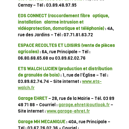
Cernay – Tél : 03.89.48.97.95
EOS CONNECT (raccordement fibre optique,
installation alarme intrusion et
vidéoprotection, domotique et téléphonie)
: 4A,
rue des Jardins – Tél : 07.71.81.63.72
ESPACE RECOLTES ET LOISIRS
(vente de pièces
agricoles)
: 6A, rue Principale – Tél :
06.80.68.65.68 ou 03.89.62.02.76
ETS WALCH LUCIEN
(production et distribution
de granulés de bois)
: 1, rue de l’Église – Tél :
03.89.62.74.74 – Site internet :
www.ets-
walch.fr
Garage EHRET
– 28, rue de la Mairie – Tél. 03 89
48 71 88 – Courriel :
garage.ehret@outlook.fr
–
Site internet :
www.garage-ehret.fr
Garage MH MECANIQUE
: 40A, rue Principale –
Tél : 03.67.26.02.36 – Couriel :