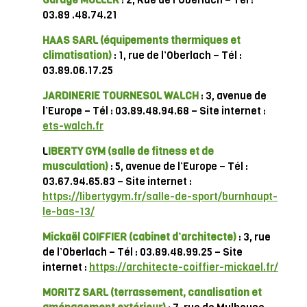
Garage MULLER
: 2, Rue de l’Oberlach – Tél :
03.89 .48.74.21
HAAS SARL (équipements thermiques et
climatisation)
: 1, rue de l’Oberlach – Tél :
03.89.06.17.25
JARDINERIE TOURNESOL WALCH
: 3, avenue de
l’Europe – Tél : 03.89.48.94.68 – Site internet :
ets-walch.fr
L
IBERTY GYM (salle de fitness et de
musculation)
: 5, avenue de l’Europe – Tél :
03.67.94.65.83 – Site internet :
https://libertygym.fr/salle-de-sport/burnhaupt-
le-bas-13/
Mickaël COIFFIER
(cabinet d’architecte)
: 3, rue
de l’Oberlach – Tél : 03.89.48.99.25 – Site
internet :
https://architecte-coiffier-mickael.fr/
MORITZ SARL (terrassement, canalisation et