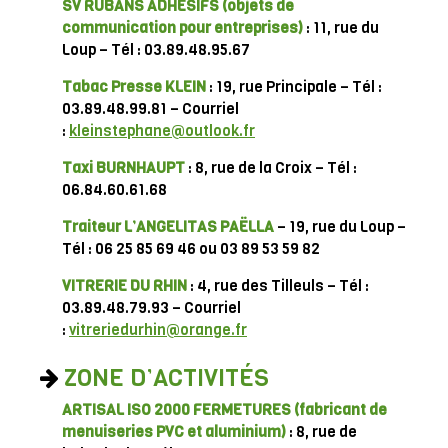
SV RUBANS ADHESIFS
(objets de
communication pour entreprises)
: 11, rue du
Loup – Tél : 03.89.48.95.67
Tabac Presse KLEIN
: 19, rue Principale – Tél :
03.89.48.99.81 – Courriel
:
kleinstephane@outlook.fr
Taxi BURNHAUPT
: 8, rue de la Croix – Tél :
06.84.60.61.68
Traiteur L’ANGELITAS PAËLLA
– 19, rue du Loup –
Tél : 06 25 85 69 46 ou 03 89 53 59 82
VITRERIE DU RHIN
: 4, rue des Tilleuls – Tél :
03.89.48.79.93 – Courriel
:
vitreriedurhin@orange.fr
ZONE D’ACTIVITÉS
ARTISAL ISO 2000 FERMETURES
(fabricant de
menuiseries PVC et aluminium)
: 8, rue de