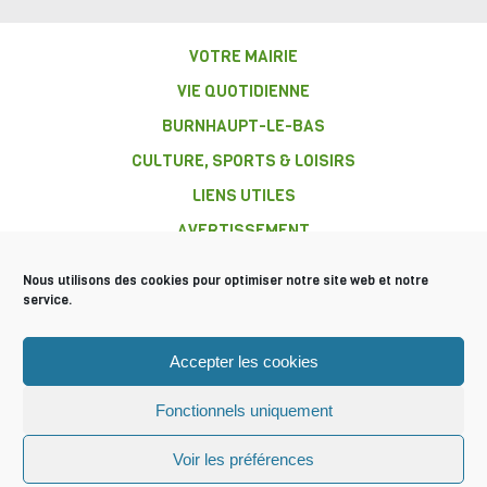
VOTRE MAIRIE
VIE QUOTIDIENNE
BURNHAUPT-LE-BAS
CULTURE, SPORTS & LOISIRS
LIENS UTILES
AVERTISSEMENT
Nous utilisons des cookies pour optimiser notre site web et notre
service.
COMMUNE DE
Accepter les cookies
BURNHAUPT-
LE-BAS
Fonctionnels uniquement
Mentions légales
Plan du site
© 2016 Tous droits réservés
Voir les préférences
Mairie Burnhaupt-le-bas