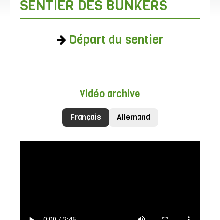
SENTIER DES BUNKERS
Départ du sentier
Vidéo archive
Français
Allemand