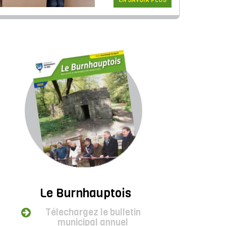
EN SAVOIR PLUS
Le Burnhauptois
Télechargez le bulletin
municipal annuel