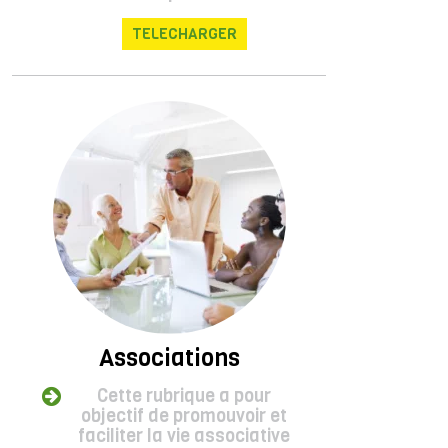
TELECHARGER
Associations
Cette rubrique a pour
objectif de promouvoir et
faciliter la vie associative