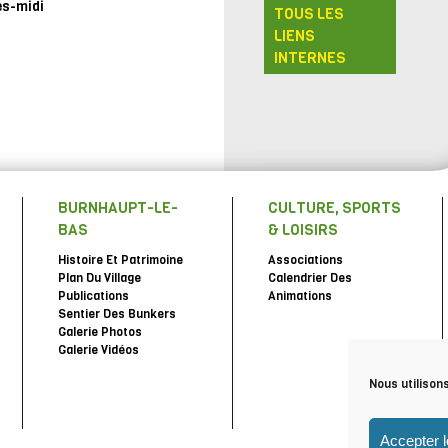
ès-midi
TOUS LES
LIENS
INTERNES
BURNHAUPT-LE-
CULTURE, SPORTS
BAS
& LOISIRS
Histoire Et Patrimoine
Associations
Plan Du Village
Calendrier Des
Publications
Animations
Sentier Des Bunkers
Galerie Photos
Galerie Vidéos
Nous utilison
Accepter 