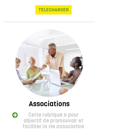
TELECHARGER
Associations
Cette rubrique a pour
objectif de promouvoir et
faciliter la vie associative