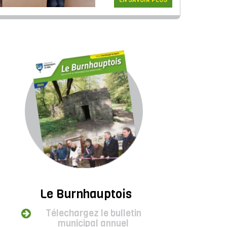
EN SAVOIR PLUS
Le Burnhauptois
Télechargez le bulletin
municipal annuel