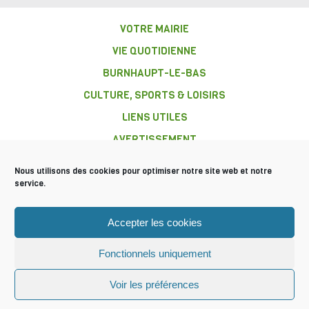
VOTRE MAIRIE
VIE QUOTIDIENNE
BURNHAUPT-LE-BAS
CULTURE, SPORTS & LOISIRS
LIENS UTILES
AVERTISSEMENT
Nous utilisons des cookies pour optimiser notre site web et notre
service.
COMMUNE DE
Accepter les cookies
BURNHAUPT-
LE-BAS
Fonctionnels uniquement
Mentions légales
Plan du site
© 2016 Tous droits réservés
Voir les préférences
Mairie Burnhaupt-le-bas