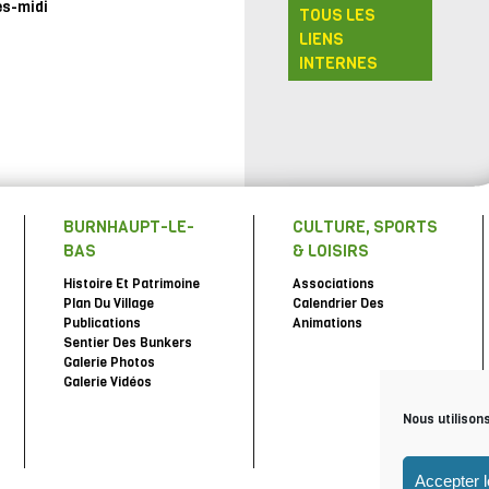
ès-midi
TOUS LES
LIENS
INTERNES
BURNHAUPT-LE-
CULTURE, SPORTS
BAS
& LOISIRS
Histoire Et Patrimoine
Associations
Plan Du Village
Calendrier Des
Publications
Animations
Sentier Des Bunkers
Galerie Photos
Galerie Vidéos
Nous utilison
Accepter 