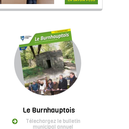
EN SAVOIR PLUS
Le Burnhauptois
Télechargez le bulletin
municipal annuel