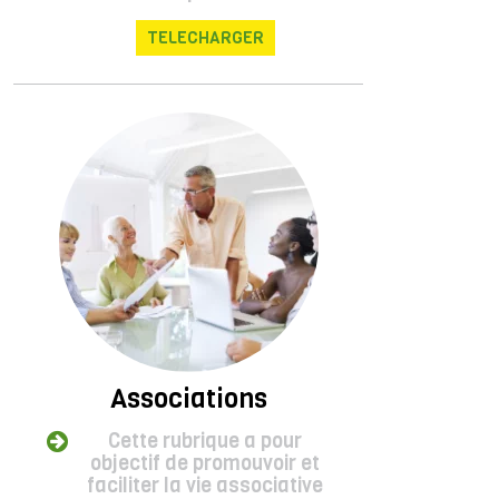
TELECHARGER
Associations
Cette rubrique a pour
objectif de promouvoir et
faciliter la vie associative