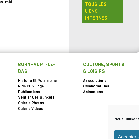
ès-midi
TOUS LES
LIENS
INTERNES
BURNHAUPT-LE-
CULTURE, SPORTS
BAS
& LOISIRS
Histoire Et Patrimoine
Associations
Plan Du Village
Calendrier Des
Publications
Animations
Sentier Des Bunkers
Galerie Photos
Galerie Vidéos
Nous utilison
Accepter 