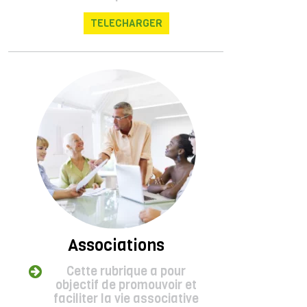
TELECHARGER
Associations
Cette rubrique a pour
objectif de promouvoir et
faciliter la vie associative