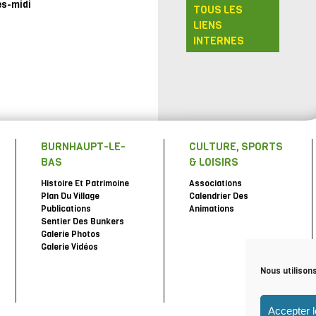
ès-midi
TOUS LES
LIENS
INTERNES
BURNHAUPT-LE-
CULTURE, SPORTS
BAS
& LOISIRS
Histoire Et Patrimoine
Associations
Plan Du Village
Calendrier Des
Publications
Animations
Sentier Des Bunkers
Galerie Photos
Galerie Vidéos
Nous utilison
Accepter 