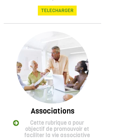
TELECHARGER
Associations
Cette rubrique a pour
objectif de promouvoir et
faciliter la vie associative