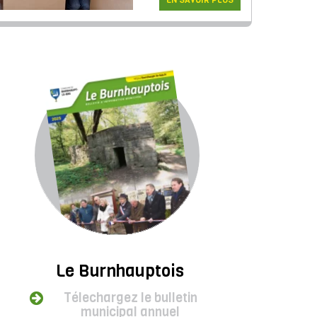
EN SAVOIR PLUS
Le Burnhauptois
Télechargez le bulletin
municipal annuel