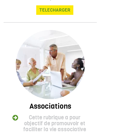
TELECHARGER
Associations
Cette rubrique a pour
objectif de promouvoir et
faciliter la vie associative