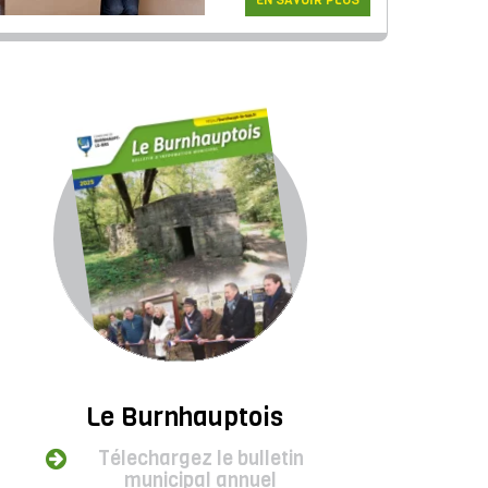
EN SAVOIR PLUS
Le Burnhauptois
Télechargez le bulletin
municipal annuel