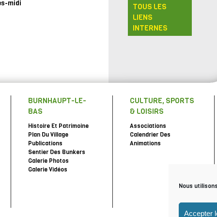
ès-midi
TOUS LES
LIENS
INTERNES
BURNHAUPT-LE-
CULTURE, SPORTS
BAS
& LOISIRS
Histoire Et Patrimoine
Associations
Plan Du Village
Calendrier Des
Publications
Animations
Sentier Des Bunkers
Galerie Photos
Galerie Vidéos
Nous utilison
Accepter 