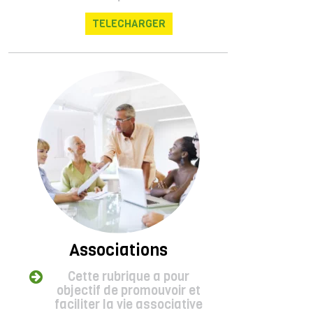
TELECHARGER
Associations
Cette rubrique a pour
objectif de promouvoir et
faciliter la vie associative