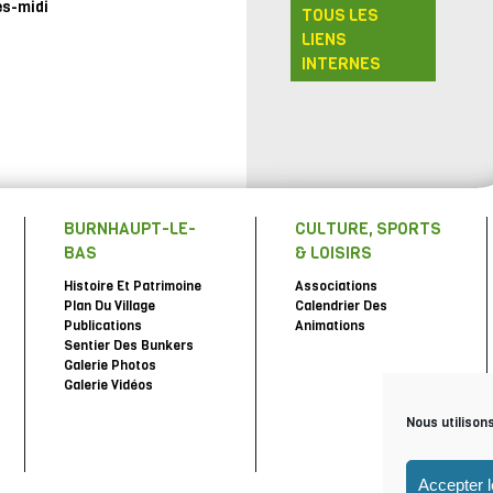
ès-midi
TOUS LES
LIENS
INTERNES
BURNHAUPT-LE-
CULTURE, SPORTS
BAS
& LOISIRS
Histoire Et Patrimoine
Associations
Plan Du Village
Calendrier Des
Publications
Animations
Sentier Des Bunkers
Galerie Photos
Galerie Vidéos
Nous utilison
Accepter 