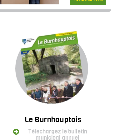
EN SAVOIR PLUS
Le Burnhauptois
Télechargez le bulletin
municipal annuel