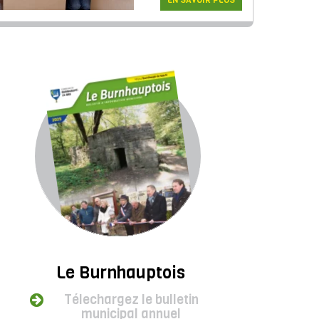
EN SAVOIR PLUS
Le Burnhauptois
Télechargez le bulletin
municipal annuel