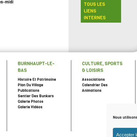
ès-midi
TOUS LES
LIENS
INTERNES
BURNHAUPT-LE-
CULTURE, SPORTS
BAS
& LOISIRS
Histoire Et Patrimoine
Associations
Plan Du Village
Calendrier Des
Publications
Animations
Sentier Des Bunkers
Galerie Photos
Galerie Vidéos
Nous utilison
Accepter 