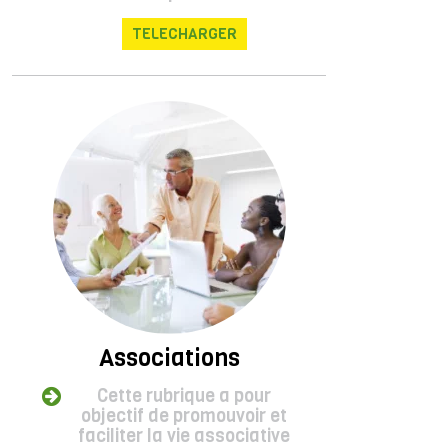
TELECHARGER
Associations
Cette rubrique a pour
objectif de promouvoir et
faciliter la vie associative