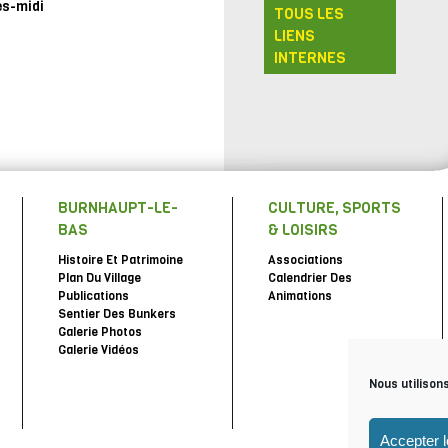
ès-midi
TOUS LES
LIENS
INTERNES
BURNHAUPT-LE-
CULTURE, SPORTS
BAS
& LOISIRS
Histoire Et Patrimoine
Associations
Plan Du Village
Calendrier Des
Publications
Animations
Sentier Des Bunkers
Galerie Photos
Galerie Vidéos
Nous utilison
Accepter 