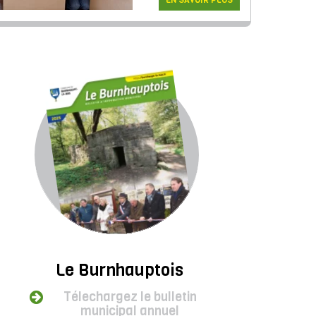
EN SAVOIR PLUS
Le Burnhauptois
Télechargez le bulletin
municipal annuel