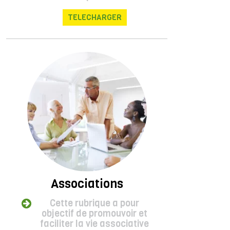
TELECHARGER
Associations
Cette rubrique a pour
objectif de promouvoir et
faciliter la vie associative