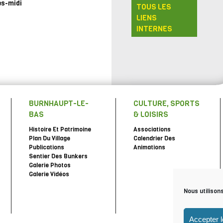
ès-midi
TOUS LES
LIENS
INTERNES
BURNHAUPT-LE-
CULTURE, SPORTS
BAS
& LOISIRS
Histoire Et Patrimoine
Associations
Plan Du Village
Calendrier Des
Publications
Animations
Sentier Des Bunkers
Galerie Photos
Galerie Vidéos
Nous utilison
Accepter 