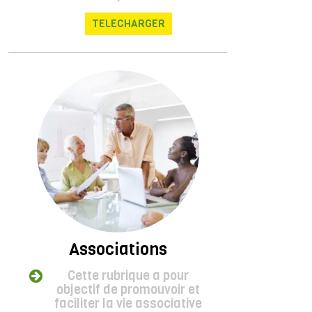
TELECHARGER
Associations
Cette rubrique a pour
objectif de promouvoir et
faciliter la vie associative