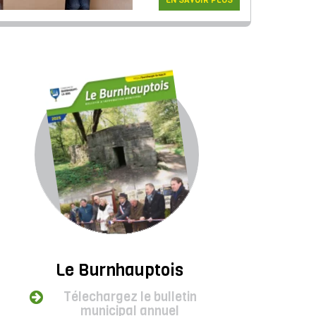
EN SAVOIR PLUS
Le Burnhauptois
Télechargez le bulletin
municipal annuel