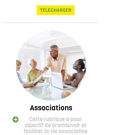
TELECHARGER
Associations
Cette rubrique a pour
objectif de promouvoir et
faciliter la vie associative