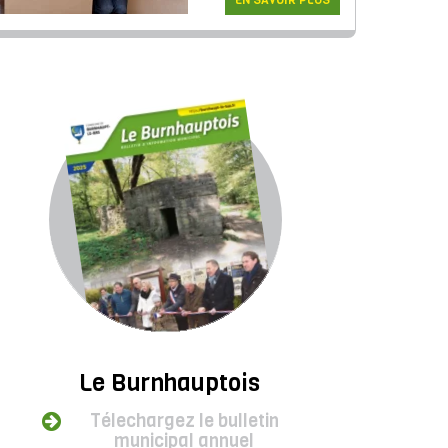
EN SAVOIR PLUS
Le Burnhauptois
Télechargez le bulletin
municipal annuel