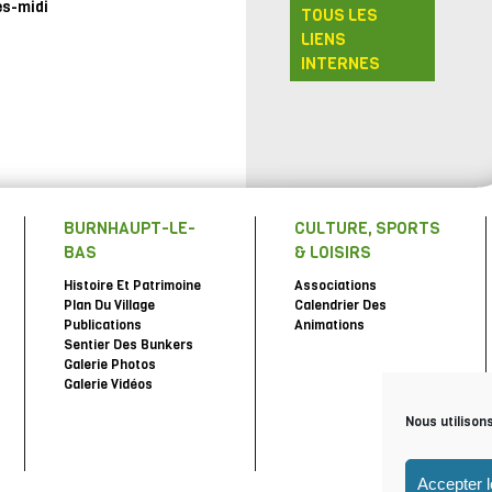
ès-midi
TOUS LES
LIENS
INTERNES
BURNHAUPT-LE-
CULTURE, SPORTS
BAS
& LOISIRS
Histoire Et Patrimoine
Associations
Plan Du Village
Calendrier Des
Publications
Animations
Sentier Des Bunkers
Galerie Photos
Galerie Vidéos
Nous utilison
Accepter 