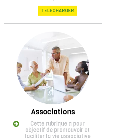
TELECHARGER
Associations
Cette rubrique a pour
objectif de promouvoir et
faciliter la vie associative