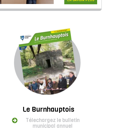
EN SAVOIR PLUS
Le Burnhauptois
Télechargez le bulletin
municipal annuel