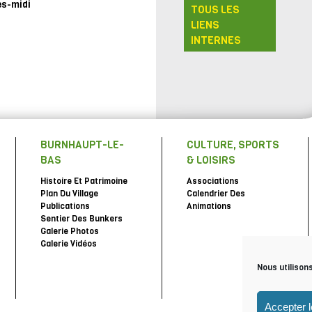
ès-midi
TOUS LES
LIENS
INTERNES
BURNHAUPT-LE-
CULTURE, SPORTS
BAS
& LOISIRS
Histoire Et Patrimoine
Associations
Plan Du Village
Calendrier Des
Publications
Animations
Sentier Des Bunkers
Galerie Photos
Galerie Vidéos
Nous utilison
Accepter 