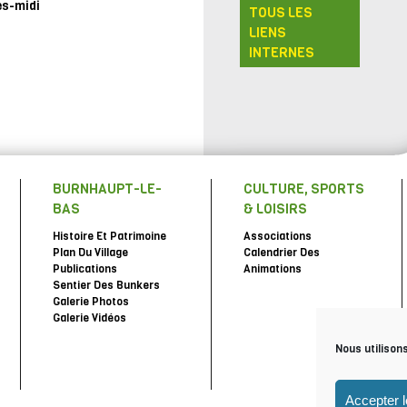
ès-midi
TOUS LES
LIENS
INTERNES
BURNHAUPT-LE-
CULTURE, SPORTS
BAS
& LOISIRS
Histoire Et Patrimoine
Associations
Plan Du Village
Calendrier Des
Publications
Animations
Sentier Des Bunkers
Galerie Photos
Galerie Vidéos
Nous utilison
Accepter 