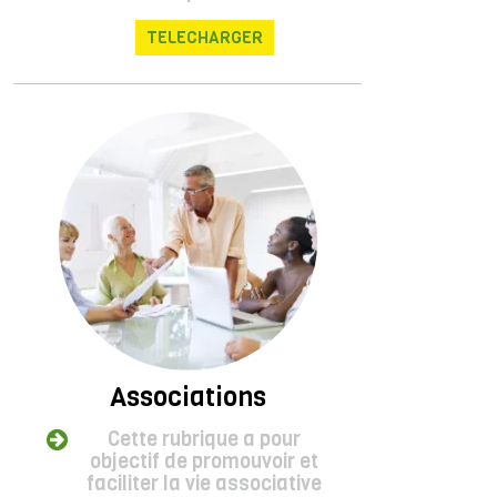
TELECHARGER
Associations
Cette rubrique a pour
objectif de promouvoir et
faciliter la vie associative