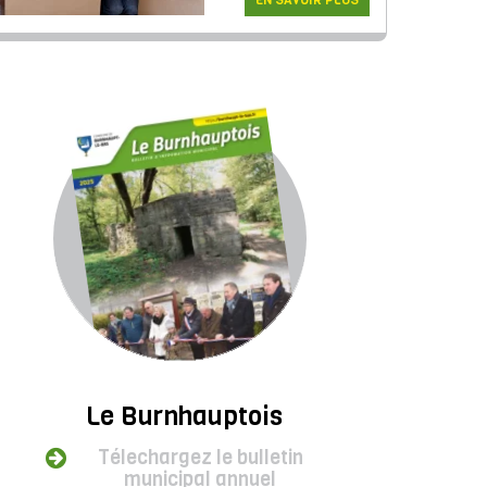
EN SAVOIR PLUS
Le Burnhauptois
Télechargez le bulletin
municipal annuel