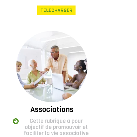
TELECHARGER
Associations
Cette rubrique a pour
objectif de promouvoir et
faciliter la vie associative