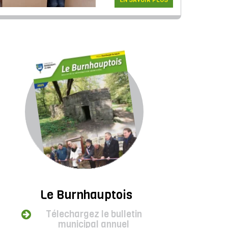
EN SAVOIR PLUS
Le Burnhauptois
Télechargez le bulletin
municipal annuel