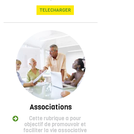
TELECHARGER
Associations
Cette rubrique a pour
objectif de promouvoir et
faciliter la vie associative