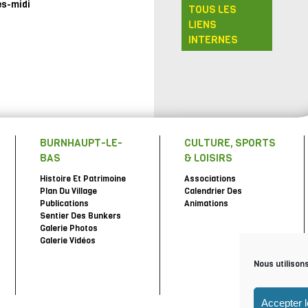
ès-midi
TOUS LES
LIENS
INTERNES
BURNHAUPT-LE-
CULTURE, SPORTS
BAS
& LOISIRS
Histoire Et Patrimoine
Associations
Plan Du Village
Calendrier Des
Publications
Animations
Sentier Des Bunkers
Galerie Photos
Galerie Vidéos
Nous utilison
Accepter 