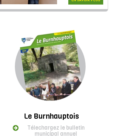
EN SAVOIR PLUS
Le Burnhauptois
Télechargez le bulletin
municipal annuel