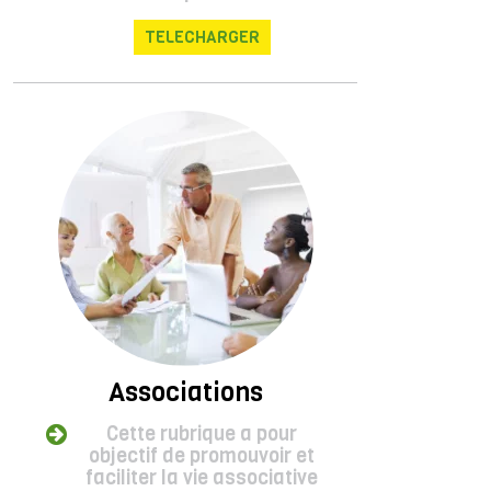
TELECHARGER
Associations
Cette rubrique a pour
objectif de promouvoir et
faciliter la vie associative