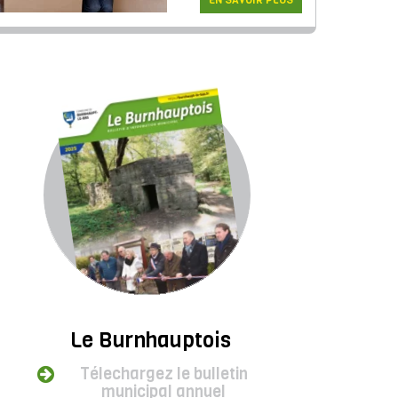
EN SAVOIR PLUS
Le Burnhauptois
Télechargez le bulletin
municipal annuel