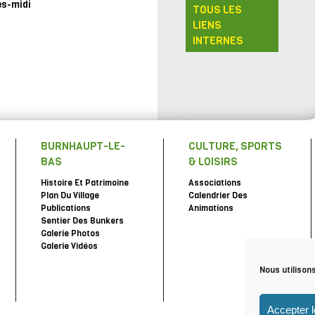
ès-midi
TOUS LES
LIENS
INTERNES
BURNHAUPT-LE-
CULTURE, SPORTS
BAS
& LOISIRS
Histoire Et Patrimoine
Associations
Plan Du Village
Calendrier Des
Publications
Animations
Sentier Des Bunkers
Galerie Photos
Galerie Vidéos
Nous utilison
Accepter 