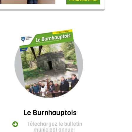
EN SAVOIR PLUS
Le Burnhauptois
Télechargez le bulletin
municipal annuel