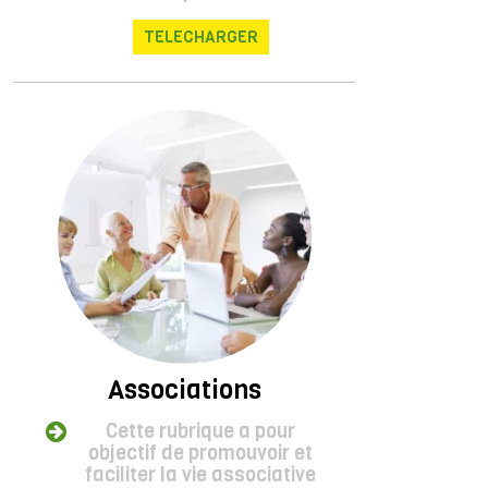
TELECHARGER
Associations
Cette rubrique a pour
objectif de promouvoir et
faciliter la vie associative