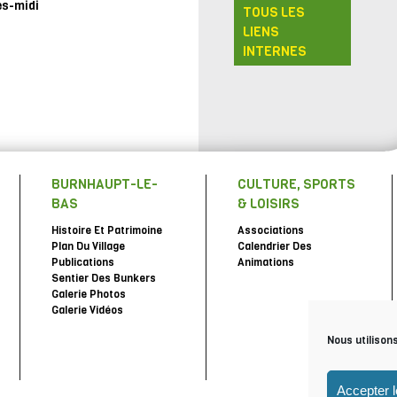
ès-midi
TOUS LES
LIENS
INTERNES
BURNHAUPT-LE-
CULTURE, SPORTS
BAS
& LOISIRS
Histoire Et Patrimoine
Associations
Plan Du Village
Calendrier Des
Publications
Animations
Sentier Des Bunkers
Galerie Photos
Galerie Vidéos
Nous utilison
Accepter 