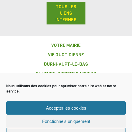
TOUS LES
LIENS
INTERNES
VOTRE MAIRIE
VIE QUOTIDIENNE
BURNHAUPT-LE-BAS
CULTURE, SPORTS & LOISIRS
LIENS UTILES
Nous utilisons des cookies pour optimiser notre site web et notre
service.
AVERTISSEMENT
COMMUNE DE
Accepter les cookies
BURNHAUPT-
LE-BAS
Fonctionnels uniquement
Mentions légales
Plan du site