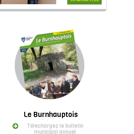
EN SAVOIR PLUS
Le Burnhauptois
Télechargez le bulletin
municipal annuel