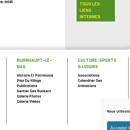
ès-midi
TOUS LES
LIENS
INTERNES
BURNHAUPT-LE-
CULTURE, SPORTS
BAS
& LOISIRS
Histoire Et Patrimoine
Associations
Plan Du Village
Calendrier Des
Publications
Animations
Sentier Des Bunkers
Galerie Photos
Galerie Vidéos
Nous utilison
Accepter 