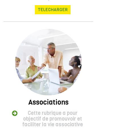
TELECHARGER
Associations
Cette rubrique a pour
objectif de promouvoir et
faciliter la vie associative