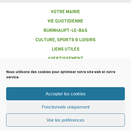
VOTRE MAIRIE
VIE QUOTIDIENNE
BURNHAUPT-LE-BAS
CULTURE, SPORTS & LOISIRS
LIENS UTILES
AVERTISSEMENT
Nous utilisons des cookies pour optimiser notre site web et notre
service.
COMMUNE DE
Accepter les cookies
BURNHAUPT-
LE-BAS
Fonctionnels uniquement
Mentions légales
Plan du site
© 2016 Tous droits réservés
Voir les préférences
Mairie Burnhaupt-le-bas