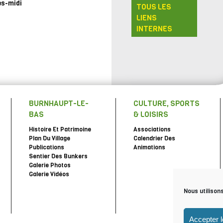
ès-midi
TOUS LES
LIENS
INTERNES
BURNHAUPT-LE-
CULTURE, SPORTS
BAS
& LOISIRS
Histoire Et Patrimoine
Associations
Plan Du Village
Calendrier Des
Publications
Animations
Sentier Des Bunkers
Galerie Photos
Galerie Vidéos
Nous utilison
Accepter 