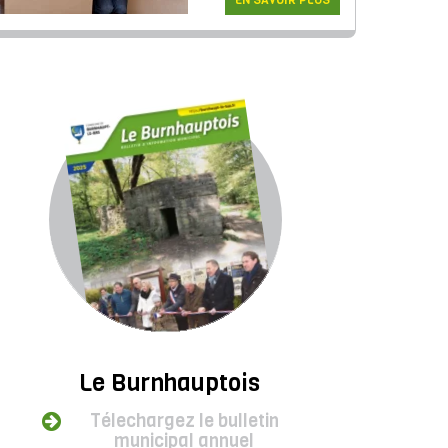
EN SAVOIR PLUS
Le Burnhauptois
Télechargez le bulletin
municipal annuel