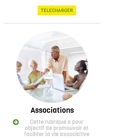
TELECHARGER
Associations
Cette rubrique a pour
objectif de promouvoir et
faciliter la vie associative