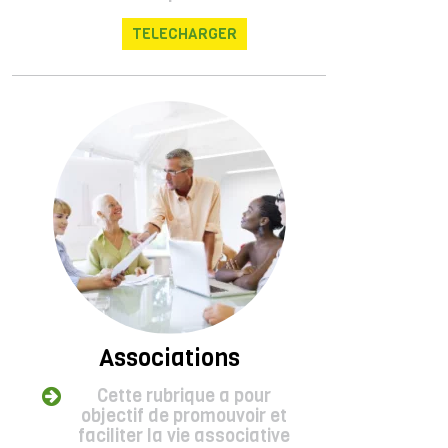
TELECHARGER
Associations
Cette rubrique a pour
objectif de promouvoir et
faciliter la vie associative