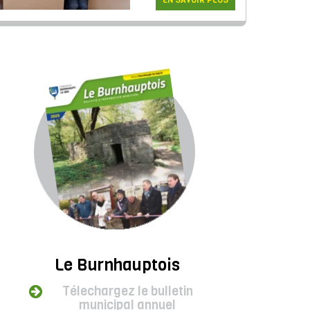
EN SAVOIR PLUS
Le Burnhauptois
Télechargez le bulletin
municipal annuel