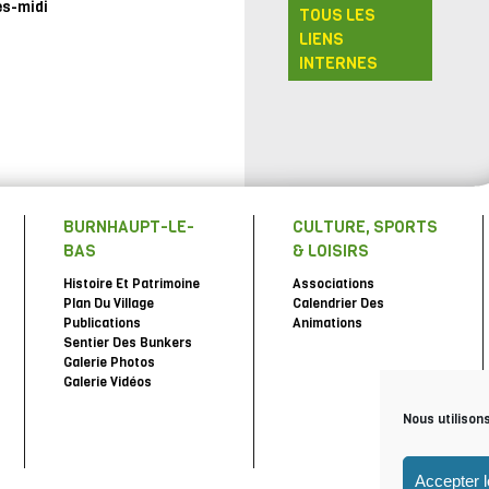
ès-midi
TOUS LES
LIENS
INTERNES
BURNHAUPT-LE-
CULTURE, SPORTS
BAS
& LOISIRS
Histoire Et Patrimoine
Associations
Plan Du Village
Calendrier Des
Publications
Animations
Sentier Des Bunkers
Galerie Photos
Galerie Vidéos
Nous utilison
Accepter 