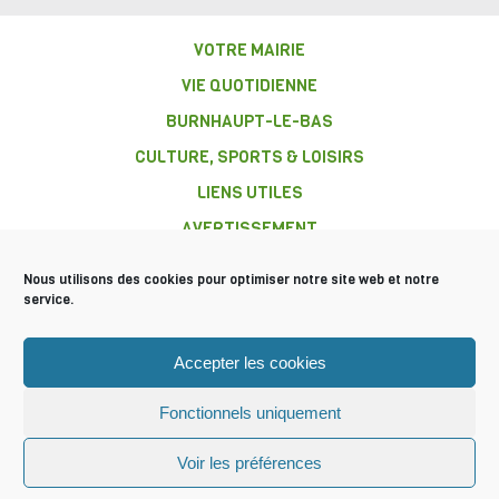
VOTRE MAIRIE
VIE QUOTIDIENNE
BURNHAUPT-LE-BAS
CULTURE, SPORTS & LOISIRS
LIENS UTILES
AVERTISSEMENT
Nous utilisons des cookies pour optimiser notre site web et notre
service.
COMMUNE DE
Accepter les cookies
BURNHAUPT-
LE-BAS
Fonctionnels uniquement
Mentions légales
Plan du site
© 2016 Tous droits réservés
Voir les préférences
Mairie Burnhaupt-le-bas