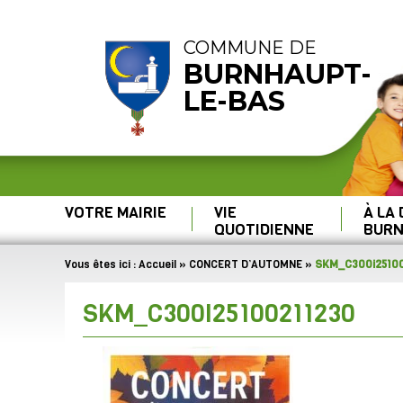
COMMUNE DE
BURNHAUPT-
LE-BAS
VOTRE MAIRIE
VIE
À LA
QUOTIDIENNE
BURN
Vous êtes ici :
Accueil
»
CONCERT D’AUTOMNE
»
SKM_C300i25100
SKM_C300I25100211230