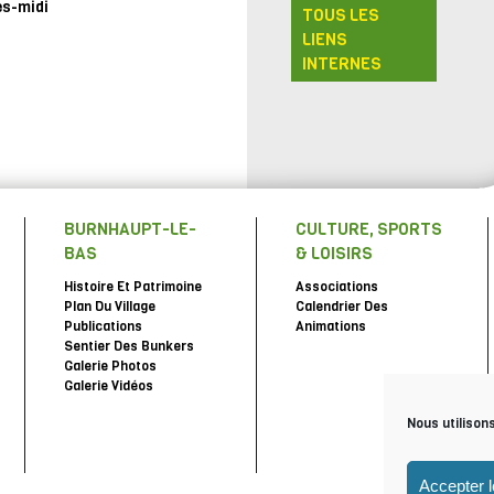
ès-midi
TOUS LES
LIENS
INTERNES
BURNHAUPT-LE-
CULTURE, SPORTS
BAS
& LOISIRS
Histoire Et Patrimoine
Associations
Plan Du Village
Calendrier Des
Publications
Animations
Sentier Des Bunkers
Galerie Photos
Galerie Vidéos
Nous utilison
Accepter 