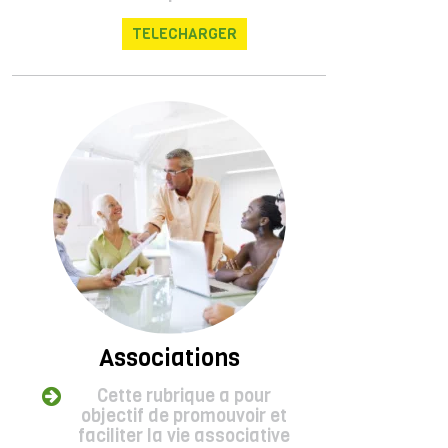
TELECHARGER
Associations
Cette rubrique a pour
objectif de promouvoir et
faciliter la vie associative