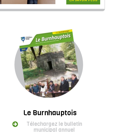
EN SAVOIR PLUS
Le Burnhauptois
Télechargez le bulletin
municipal annuel