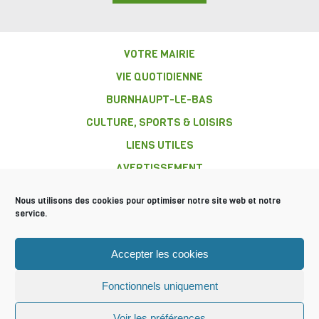
VOTRE MAIRIE
VIE QUOTIDIENNE
BURNHAUPT-LE-BAS
CULTURE, SPORTS & LOISIRS
LIENS UTILES
AVERTISSEMENT
Nous utilisons des cookies pour optimiser notre site web et notre
service.
COMMUNE DE
Accepter les cookies
BURNHAUPT-
LE-BAS
Fonctionnels uniquement
Mentions légales
Plan du site
© 2016 Tous droits réservés
Voir les préférences