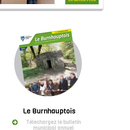
EN SAVOIR PLUS
Le Burnhauptois
Télechargez le bulletin
municipal annuel