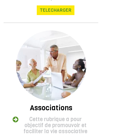
TELECHARGER
Associations
Cette rubrique a pour
objectif de promouvoir et
faciliter la vie associative