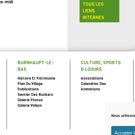
ès-midi
TOUS LES
LIENS
INTERNES
BURNHAUPT-LE-
CULTURE, SPORTS
BAS
& LOISIRS
Histoire Et Patrimoine
Associations
Plan Du Village
Calendrier Des
Publications
Animations
Sentier Des Bunkers
Galerie Photos
Galerie Vidéos
Nous utilison
Accepter 