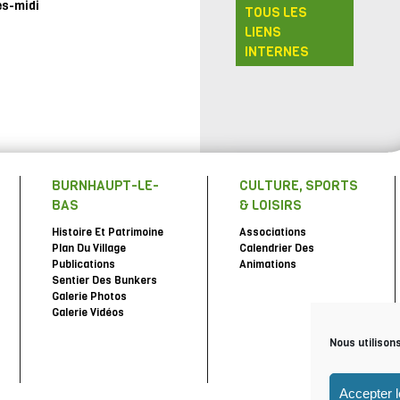
ès-midi
TOUS LES
LIENS
INTERNES
BURNHAUPT-LE-
CULTURE, SPORTS
BAS
& LOISIRS
Histoire Et Patrimoine
Associations
Plan Du Village
Calendrier Des
Publications
Animations
Sentier Des Bunkers
Galerie Photos
Galerie Vidéos
Nous utilison
Accepter 