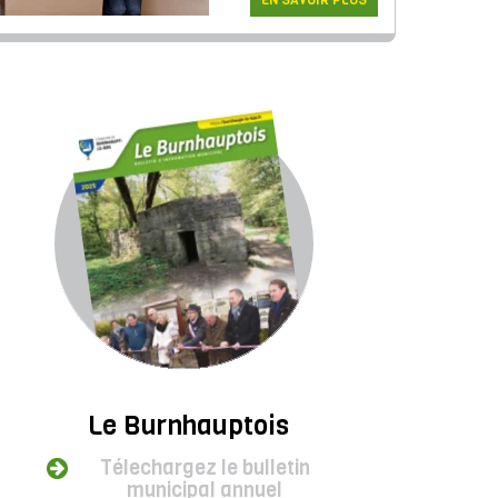
EN SAVOIR PLUS
Le Burnhauptois
Télechargez le bulletin
municipal annuel