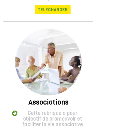
TELECHARGER
Associations
Cette rubrique a pour
objectif de promouvoir et
faciliter la vie associative